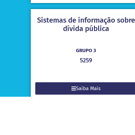
Sistemas de informação sobre
dívida pública
GRUPO 3
5259
Saiba Mais
Orientações para auditoria do
desenvolvimento e utilização
de indicadores-chave